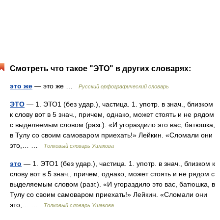
Смотреть что такое "ЭТО" в других словарях:
это же
— это же …
Русский орфографический словарь
ЭТО
— 1. ЭТО1 (без удар.), частица. 1. употр. в знач., близком
к слову вот в 5 знач., причем, однако, может стоять и не рядом
с выделяемым словом (разг.). «И угораздило это вас, батюшка,
в Тулу со своим самоваром приехать!» Лейкин. «Сломали они
это,… …
Толковый словарь Ушакова
это
— 1. ЭТО1 (без удар.), частица. 1. употр. в знач., близком к
слову вот в 5 знач., причем, однако, может стоять и не рядом с
выделяемым словом (разг.). «И угораздило это вас, батюшка, в
Тулу со своим самоваром приехать!» Лейкин. «Сломали они
это,… …
Толковый словарь Ушакова