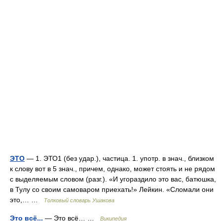
ЭТО
— 1. ЭТО1 (без удар.), частица. 1. употр. в знач., близком
к слову вот в 5 знач., причем, однако, может стоять и не рядом
с выделяемым словом (разг.). «И угораздило это вас, батюшка,
в Тулу со своим самоваром приехать!» Лейкин. «Сломали они
это,… …
Толковый словарь Ушакова
Это всё...
— Это всё… …
Википедия