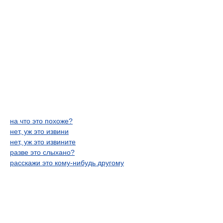
на что это похоже?
нет, уж это извини
нет, уж это извините
разве это слыхано?
расскажи это кому-нибудь другому