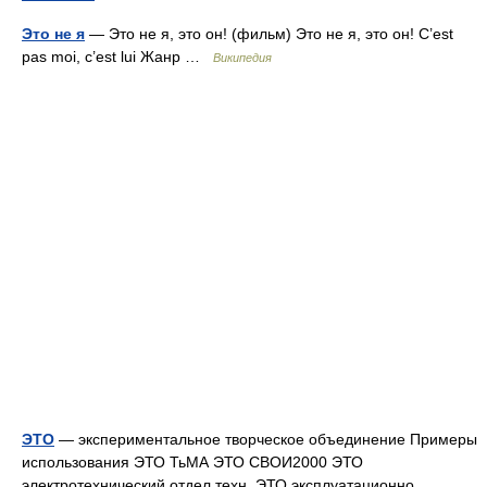
Это не я
— Это не я, это он! (фильм) Это не я, это он! C’est
pas moi, c’est lui Жанр …
Википедия
ЭТО
— экспериментальное творческое объединение Примеры
использования ЭТО ТьМА ЭТО СВОИ2000 ЭТО
электротехнический отдел техн. ЭТО эксплуатационно